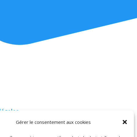
légales
« La meilleure
Générales
Gérer le consentement aux cookies
préparation à la santé
 (CGU)
est la préparation à