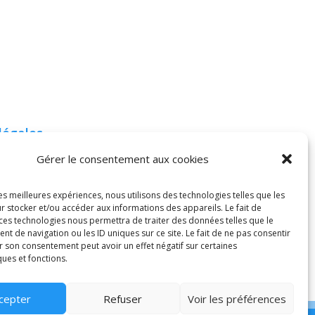
légales
« La meilleure
Générales
Gérer le consentement aux cookies
préparation à la santé
 (CGU)
est la préparation à
les meilleures expériences, nous utilisons des technologies telles que les
l’éducation. »
r stocker et/ou accéder aux informations des appareils. Le fait de
té
 ces technologies nous permettra de traiter des données telles que le
 de navigation ou les ID uniques sur ce site. Le fait de ne pas consentir
Ralph Waldo Emerson
 cookies (UE)
r son consentement peut avoir un effet négatif sur certaines
ques et fonctions.
cepter
Refuser
Voir les préférences