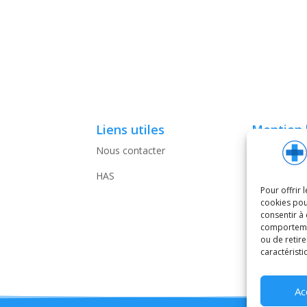
Liens utiles
Mention 
Nous contacter
Conditions 
d’Utilisation
HAS
Pour offrir 
Politique de
cookies pou
confidentiali
consentir à
comportement
Politique de
ou de retire
caractéristi
Ac