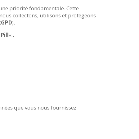
t une priorité fondamentale. Cette
ous collectons, utilisons et protégeons
RGPD
).
Pill
« .
onnées que vous nous fournissez