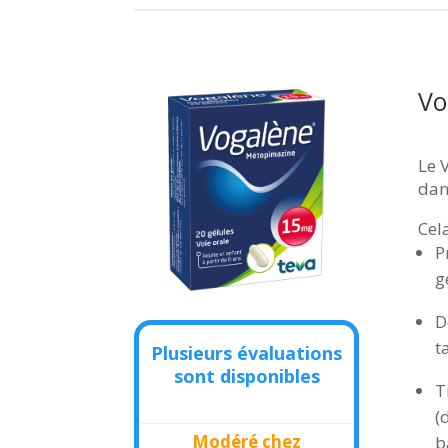
Vo
Le 
dan
Cel
P
g
D
t
Plusieurs évaluations
sont disponibles
T
(
Modéré chez
b