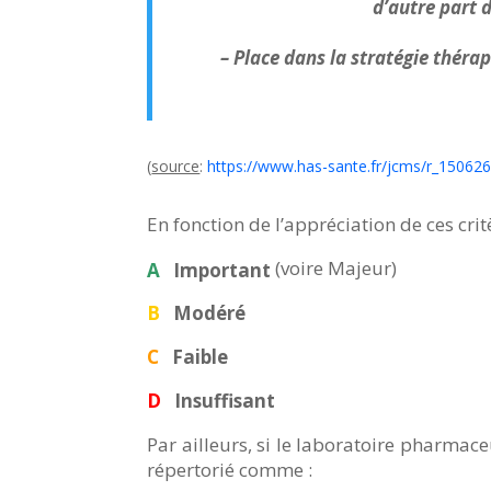
d’autre part 
– Place dans la stratégie théra
(
source
:
https://www.has-sante.fr/jcms/r_150626
En fonction de l’appréciation de ces crit
(voire Majeur)
A
Important
B
Modéré
C
Faible
D
Insuffisant
Par ailleurs, si le laboratoire pharm
répertorié comme :