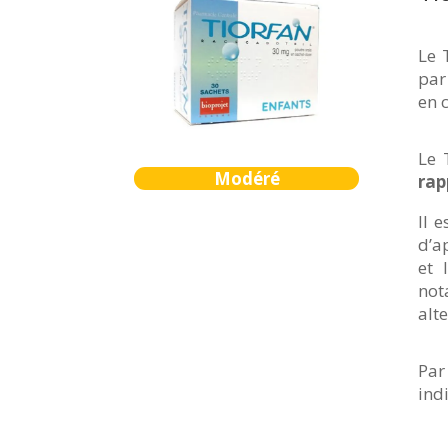
Le 
par
en 
Le 
Modéré
rap
Il 
d’a
et 
not
alt
Par
ind