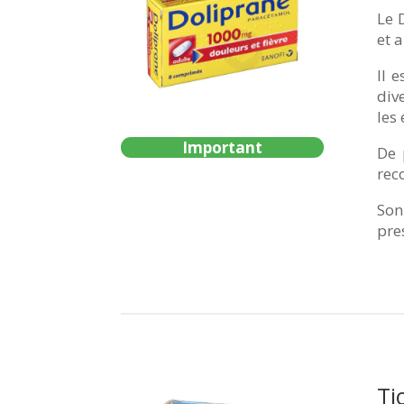
Le 
et 
Il e
div
les
Important
De 
rec
Son
pre
Ti