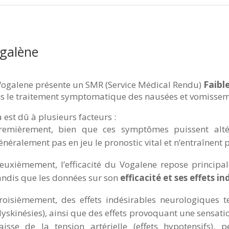
galène
Faibl
Vogalene présente un SMR (Service Médical Rendu)
s le traitement symptomatique des nausées et vomisseme
a est dû à plusieurs facteurs :
remièrement, bien que ces symptômes puissent altér
énéralement pas en jeu le pronostic vital et n’entraînent
euxièmement, l’efficacité du Vogalene repose principal
andis que les données sur son
efficacité et ses effets i
roisièmement, des effets indésirables neurologiques 
dyskinésies), ainsi que des effets provoquant une sensati
aisse de la tension artérielle (effets hypotensifs),