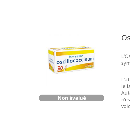
Os
L’O
sym
L’a
le 
Aut
Non évalué
n’e
vol