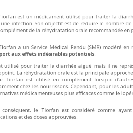
Tiorfan est un médicament utilisé pour traiter la diar
 une infection. Son objectif est de réduire le nombre de 
complément de la réhydratation orale recommandée en p
Tiorfan a un Service Médical Rendu (SMR) modéré en 
port aux effets indésirables potentiels
.
est utilisé pour traiter la diarrhée aiguë, mais il ne r
ppoint. La réhydratation orale est la principale approch
le Tiorfan est utilisé en complément lorsque d’aut
amment chez les nourrissons. Cependant, pour les adultes
ernatives médicamenteuses plus efficaces comme le lopé
 conséquent, le Tiorfan est considéré comme aya
ications et des doses approuvées.