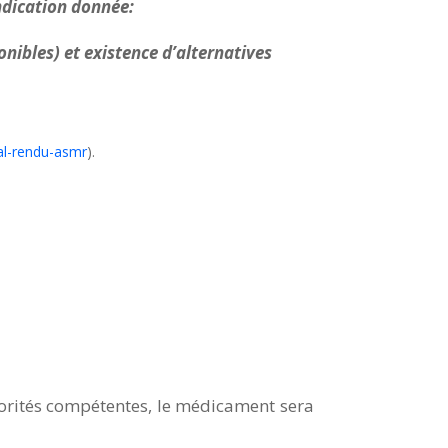
ndication donnée:
nibles) et existence d’alternatives
cal-rendu-asmr
).
orités compétentes, le médicament sera